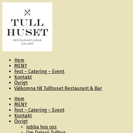
Hem
MENY
Fest – Catering – Event
Kontakt
Övrigt
Välkomna till Tullhuset Restaurant & Bar
Hem
MENY
Fest – Catering – Event
Kontakt
Övrigt
Jobba hos oss
Om Dalarö Tullhus