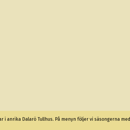
 i anrika Dalarö Tullhus. På menyn följer vi säsongerna med