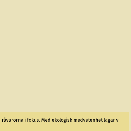
 råvarorna i fokus. Med ekologisk medvetenhet lagar vi